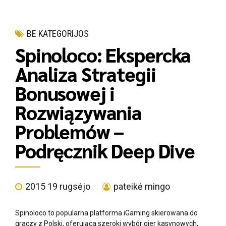
BE KATEGORIJOS
Spinoloco: Ekspercka
Analiza Strategii
Bonusowej i
Rozwiązywania
Problemów –
Podręcznik Deep Dive
2015 19 rugsėjo
pateikė mingo
Spinoloco to popularna platforma iGaming skierowana do
graczy z Polski, oferująca szeroki wybór gier kasynowych,