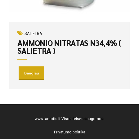
SALIETRA
AMMONIO NITRATAS N34,4% (
SALIETRA )
Daugiau
www.taruotis.lt
Visos teisės saugomos.
Privatumo politika