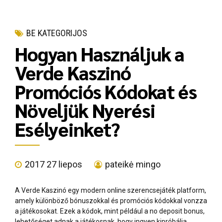
BE KATEGORIJOS
Hogyan Használjuk a
Verde Kaszinó
Promóciós Kódokat és
Növeljük Nyerési
Esélyeinket?
2017 27 liepos
pateikė mingo
A Verde Kaszinó egy modern online szerencsejáték platform,
amely különböző bónuszokkal és promóciós kódokkal vonzza
a játékosokat. Ezek a kódok, mint például a no deposit bonus,
lehetőséget adnak a játékosnak, hogy ingyen kipróbálja