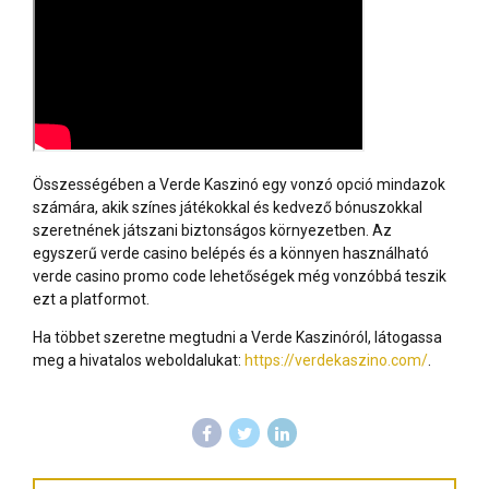
Összességében a Verde Kaszinó egy vonzó opció mindazok
számára, akik színes játékokkal és kedvező bónuszokkal
szeretnének játszani biztonságos környezetben. Az
egyszerű verde casino belépés és a könnyen használható
verde casino promo code lehetőségek még vonzóbbá teszik
ezt a platformot.
Ha többet szeretne megtudni a Verde Kaszinóról, látogassa
meg a hivatalos weboldalukat:
https://verdekaszino.com/
.