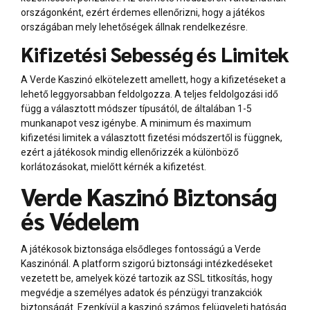
országonként, ezért érdemes ellenőrizni, hogy a játékos
országában mely lehetőségek állnak rendelkezésre.
Kifizetési Sebesség és Limitek
A Verde Kaszinó elkötelezett amellett, hogy a kifizetéseket a
lehető leggyorsabban feldolgozza. A teljes feldolgozási idő
függ a választott módszer típusától, de általában 1-5
munkanapot vesz igénybe. A minimum és maximum
kifizetési limitek a választott fizetési módszertől is függnek,
ezért a játékosok mindig ellenőrizzék a különböző
korlátozásokat, mielőtt kérnék a kifizetést.
Verde Kaszinó Biztonság
és Védelem
A játékosok biztonsága elsődleges fontosságú a Verde
Kaszinónál. A platform szigorú biztonsági intézkedéseket
vezetett be, amelyek közé tartozik az SSL titkosítás, hogy
megvédje a személyes adatok és pénzügyi tranzakciók
biztonságát. Ezenkívül a kaszinó számos felügyeleti hatóság