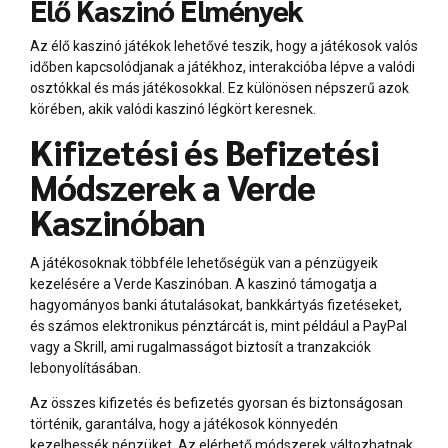
Élő Kaszinó Élmények
Az élő kaszinó játékok lehetővé teszik, hogy a játékosok valós
időben kapcsolódjanak a játékhoz, interakcióba lépve a valódi
osztókkal és más játékosokkal. Ez különösen népszerű azok
körében, akik valódi kaszinó légkört keresnek.
Kifizetési és Befizetési
Módszerek a Verde
Kaszinóban
A játékosoknak többféle lehetőségük van a pénzügyeik
kezelésére a Verde Kaszinóban. A kaszinó támogatja a
hagyományos banki átutalásokat, bankkártyás fizetéseket,
és számos elektronikus pénztárcát is, mint például a PayPal
vagy a Skrill, ami rugalmasságot biztosít a tranzakciók
lebonyolításában.
Az összes kifizetés és befizetés gyorsan és biztonságosan
történik, garantálva, hogy a játékosok könnyedén
kezelhessék pénzüket. Az elérhető módszerek változhatnak