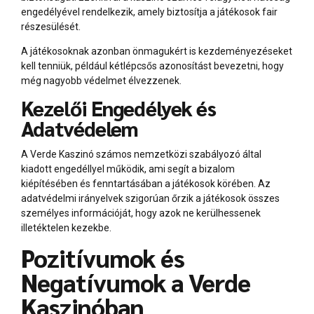
engedélyével rendelkezik, amely biztosítja a játékosok fair
részesülését.
A játékosoknak azonban önmagukért is kezdeményezéseket
kell tenniük, például kétlépcsős azonosítást bevezetni, hogy
még nagyobb védelmet élvezzenek.
Kezelői Engedélyek és
Adatvédelem
A Verde Kaszinó számos nemzetközi szabályozó által
kiadott engedéllyel működik, ami segít a bizalom
kiépítésében és fenntartásában a játékosok körében. Az
adatvédelmi irányelvek szigorúan őrzik a játékosok összes
személyes információját, hogy azok ne kerülhessenek
illetéktelen kezekbe.
Pozitívumok és
Negatívumok a Verde
Kaszinóban