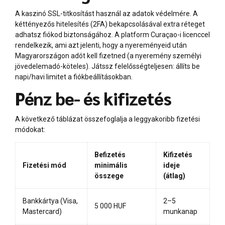
A kaszinó SSL-titkosítást használ az adatok védelmére. A
kéttényezős hitelesítés (2FA) bekapcsolásával extra réteget
adhatsz fiókod biztonságához. A platform Curaçao-i licenccel
rendelkezik, ami azt jelenti, hogy a nyereményeid után
Magyarországon adót kell fizetned (a nyeremény személyi
jövedelemadó-köteles). Játssz felelősségteljesen: állíts be
napi/havi limitet a fiókbeállításokban.
Pénz be- és kifizetés
A következő táblázat összefoglalja a leggyakoribb fizetési
módokat:
Befizetés
Kifizetés
Fizetési mód
minimális
ideje
összege
(átlag)
Bankkártya (Visa,
2–5
5 000 HUF
Mastercard)
munkanap