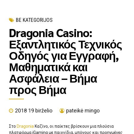
BE KATEGORIJOS
Dragonia Casino:
Εξαντλητικός Τεχνικός
Οδηγός για Εγγραφή,
Μαθηματικά και
Ασφάλεια – Βήμα
προς Βήμα
2018 19 birželio
pateikė mingo
Στο
Dragonia
Καζίνο, οι παίκτες βρίσκουν μια πλούσια
πλατφόρμα iGaming με παιχνίδια, μπόνους και προηγμένες