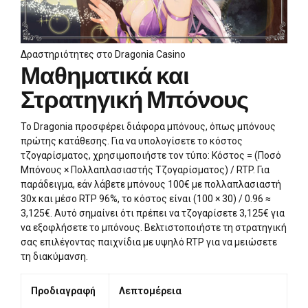
Δραστηριότητες στο Dragonia Casino
Μαθηματικά και
Στρατηγική Μπόνους
Το Dragonia προσφέρει διάφορα μπόνους, όπως μπόνους
πρώτης κατάθεσης. Για να υπολογίσετε το κόστος
τζογαρίσματος, χρησιμοποιήστε τον τύπο: Κόστος = (Ποσό
Μπόνους × Πολλαπλασιαστής Τζογαρίσματος) / RTP. Για
παράδειγμα, εάν λάβετε μπόνους 100€ με πολλαπλασιαστή
30x και μέσο RTP 96%, το κόστος είναι (100 × 30) / 0.96 ≈
3,125€. Αυτό σημαίνει ότι πρέπει να τζογαρίσετε 3,125€ για
να εξοφλήσετε το μπόνους. Βελτιστοποιήστε τη στρατηγική
σας επιλέγοντας παιχνίδια με υψηλό RTP για να μειώσετε
τη διακύμανση.
Προδιαγραφή
Λεπτομέρεια