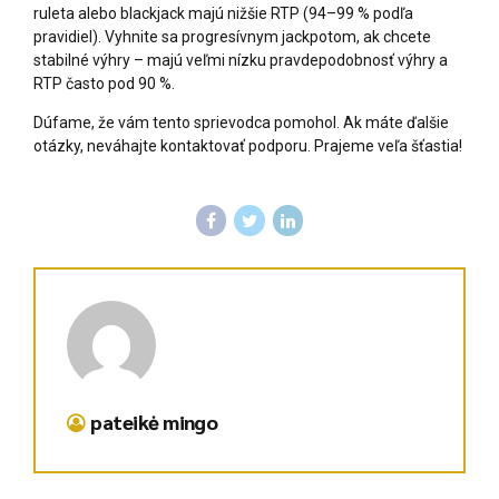
ruleta alebo blackjack majú nižšie RTP (94–99 % podľa
pravidiel). Vyhnite sa progresívnym jackpotom, ak chcete
stabilné výhry – majú veľmi nízku pravdepodobnosť výhry a
RTP často pod 90 %.
Dúfame, že vám tento sprievodca pomohol. Ak máte ďalšie
otázky, neváhajte kontaktovať podporu. Prajeme veľa šťastia!
pateikė mingo