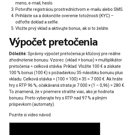
meno, e-mail, heslo.
Potvrďte registráciu prostredníctvom e-mailu alebo SMS.
Prihláste sa a dokončite overenie totožnosti (KYC) –
odfoťte doklad a selfie.
Vložte prvý vklad a aktivujte bonus, ak si to želáte.
Výpočet pretočenia
Dôležité:
Správny výpočet pretočenia je kľúčový pre reálne
zhodnotenie bonusu. Vzorec: (vklad + bonus) × multiplikátor
pretočenia = celková stávka. Príklad: Vložíte 100 € a získate
100 % bonus (100 €) s požiadavkou 35-násobku bonusu plus
vkladu. Celková stávka = (100 + 100) × 35 = 7 000 €. Ak hráte
hry s RTP 96 %, očakávaná strata je 7 000 × (1 – 0,96) = 280 €.
To znamená, že v priemere stratíte viac, ako je hodnota
bonusu. Preto vyberajte hry s RTP nad 97 % a plným
príspevkom (automaty).
Pozrite si video návod: