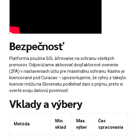
Bezpečnosť
Platforma používa SSL šifrovanie na ochranu všetkých
prenosov. Odporúčame aktivovať dvojfaktorové overenie
(2FA) v nastaveniach účtu pre maximálnu ochranu. Kasíno je
licencované pod Curacao – upozorňujeme, že výhry z takejto
licencie môžu na Slovensku podliehať dani z príjmu, preto si
overte svoju daňovú povinnosť.
Vklady a výbery
Min.
Max.
Čas
Metóda
vklad
výber
spracovania