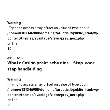
Warning
: Trying to access array offset on value of type bool in
/home/u181346908/domains/taruotis.lt/public_html/wp-
content/themes/avantage/views/prev_next.php
on line
10
ANKSTESNIS
Wbetz Casino praktische gids – Stap-voor-
stap handleiding
Warning
: Trying to access array offset on value of type bool in
/home/u181346908/domains/taruotis.lt/public_html/wp-
content/themes/avantage/views/prev_next.php
on line
36