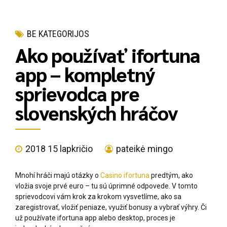
BE KATEGORIJOS
Ako používať ifortuna
app – kompletný
sprievodca pre
slovenských hráčov
2018 15 lapkričio
pateikė mingo
Mnohí hráči majú otázky o
Casino ifortuna
predtým, ako
vložia svoje prvé euro – tu sú úprimné odpovede. V tomto
sprievodcovi vám krok za krokom vysvetlíme, ako sa
zaregistrovať, vložiť peniaze, využiť bonusy a vybrať výhry. Či
už používate ifortuna app alebo desktop, proces je